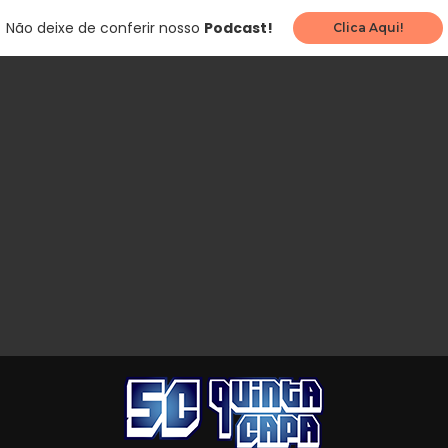
Não deixe de conferir nosso
Podcast!
Clica Aqui!