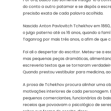
do conto a outro patamar e se dispôs a escr
precisão exata de cada palavra acolhida.
Nascido Anton Pavlovitch Tchekhov em 1860,
o julgo paterno até os 16 anos, quando a fam
Taganrog por mais três anos, a afim de que co
Foi ali o despertar do escritor. Meteu-se a e
mas pequenas peças dramáticas, alimentand
escreveria textos que se tornaram verdadei
Quando prestou vestibular para medicina, aos 
A prosa de Tchekhov procura alinhar uma ob
motivações interiores de cada personagem. D
pequenos comerciantes, funcionários do baix
receios que povoavam o psicológico de ser