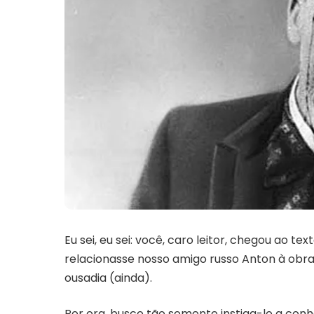
Eu sei, eu sei: você, caro leitor, chegou ao 
relacionasse nosso amigo russo Anton à obr
ousadia (ainda).
Por ora, busco tão somente instiga-lo a con