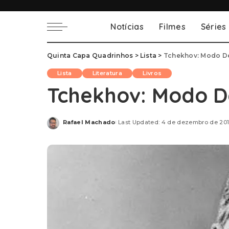
Notícias
Filmes
Séries
Quinta Capa Quadrinhos
>
Lista
>
Tchekhov: Modo D
Lista
Literatura
Livros
Tchekhov: Modo D
Rafael Machado
Last Updated: 4 de dezembro de 20
Posted
by