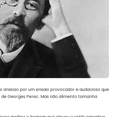
texto ansioso por um ensaio provocador e audacioso que
a de Georges Perec. Mas não alimento tamanha
hecer melhor o homem que elevou o estilo narrativo