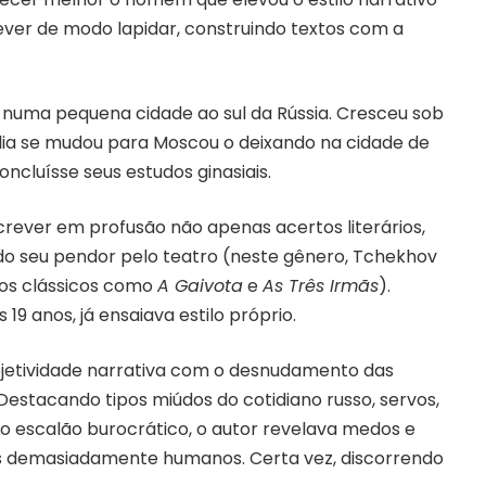
ever de modo lapidar, construindo textos com a
 numa pequena cidade ao sul da Rússia. Cresceu sob
ília se mudou para Moscou o deixando na cidade de
ncluísse seus estudos ginasiais.
screver em profusão não apenas acertos literários,
o seu pendor pelo teatro (neste gênero, Tchekhov
ros clássicos como
A Gaivota
e
As Três Irmãs
).
19 anos, já ensaiava estilo próprio.
jetividade narrativa com o desnudamento das
estacando tipos miúdos do cotidiano russo, servos,
o escalão burocrático, o autor revelava medos e
es demasiadamente humanos. Certa vez, discorrendo