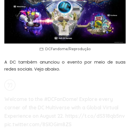
DCFandome/Reprodução
A DC também anunciou o evento por meio de suas
redes sociais. Veja abaixo.
Welcome to the
#DCFanDome
! Explore every
corner of the DC Multiverse with a Global Virtual
Experience on August 22.
https://t.co/dS318qb5nv
pic.twitter.com/8SlOGim8ZS