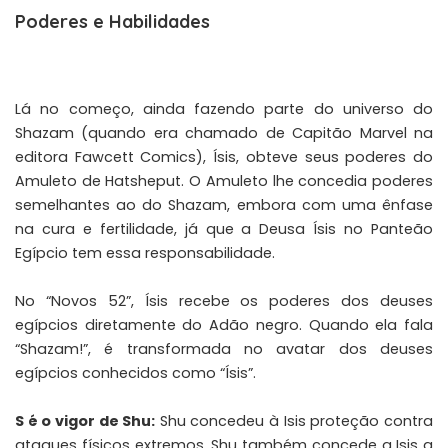
Poderes e Habilidades
Lá no começo, ainda fazendo parte do universo do
Shazam (quando era chamado de Capitão Marvel na
editora Fawcett Comics), Ísis, obteve seus poderes do
Amuleto de Hatsheput. O Amuleto lhe concedia poderes
semelhantes ao do Shazam, embora com uma ênfase
na cura e fertilidade, já que a Deusa Ísis no Panteão
Egípcio tem essa responsabilidade.
No “Novos 52”, Ísis recebe os poderes dos deuses
egípcios diretamente do Adão negro. Quando ela fala
“Shazam!”, é transformada no avatar dos deuses
egípcios conhecidos como “Ísis”.
S é o vigor de Shu:
Shu concedeu à Isis proteção contra
ataques físicos extremos. Shu também concede a Isis a