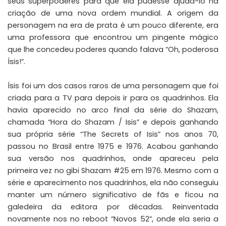
seus superpoderes para que ela pudesse ajudá-lo na
criação de uma nova ordem mundial. A origem da
personagem na era de prata é um pouco diferente, era
uma professora que encontrou um pingente mágico
que lhe concedeu poderes quando falava “Oh, poderosa
Ísis!”.
Ísis foi um dos casos raros de uma personagem que foi
criada para a TV para depois ir para os quadrinhos. Ela
havia aparecido no arco final da série do Shazam,
chamada “Hora do Shazam / Isis” e depois ganhando
sua própria série “The Secrets of Isis” nos anos 70,
passou no Brasil entre 1975 e 1976. Acabou ganhando
sua versão nos quadrinhos, onde apareceu pela
primeira vez no gibi Shazam #25 em 1976. Mesmo com a
série e aparecimento nos quadrinhos, ela não conseguiu
manter um número significativo de fãs e ficou na
galedeira da editora por décadas. Reinventada
novamente nos no reboot “Novos 52”, onde ela seria a