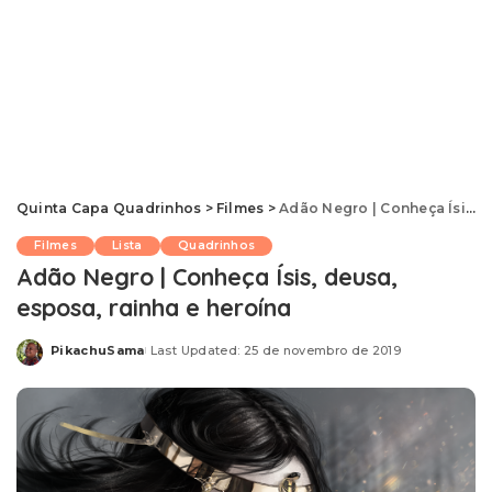
Quinta Capa Quadrinhos
>
Filmes
>
Adão Negro | Conheça Ísis, deusa, esposa, rainha e heroína
Filmes
Lista
Quadrinhos
Adão Negro | Conheça Ísis, deusa,
esposa, rainha e heroína
PikachuSama
Last Updated: 25 de novembro de 2019
Posted
by