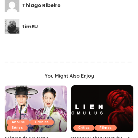
Thiago Ribeiro
timEU
You Might Also Enjoy
Análise
Crônica
Séries
Crítica
Filmes