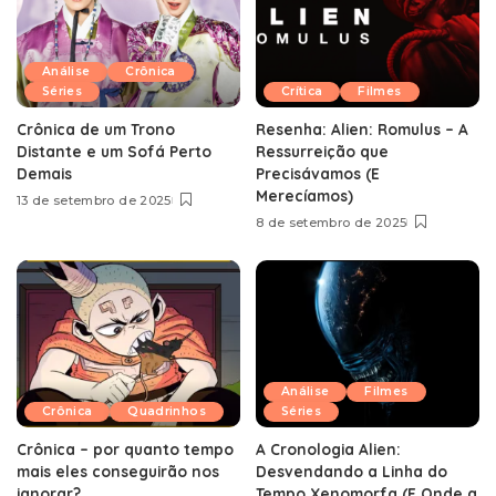
Análise
Crônica
Séries
Crítica
Filmes
Crônica de um Trono
Resenha: Alien: Romulus – A
Distante e um Sofá Perto
Ressurreição que
Demais
Precisávamos (E
Merecíamos)
13 de setembro de 2025
8 de setembro de 2025
Análise
Filmes
Crônica
Quadrinhos
Séries
Crônica – por quanto tempo
A Cronologia Alien:
mais eles conseguirão nos
Desvendando a Linha do
ignorar?
Tempo Xenomorfa (E Onde a