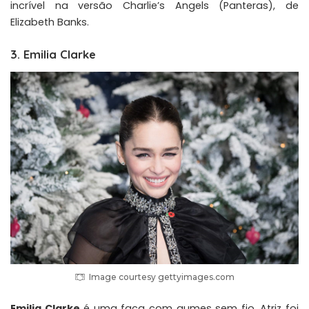
incrível na versão Charlie’s Angels (Panteras), de
Elizabeth Banks.
3. Emilia Clarke
Image courtesy gettyimages.com
Emilia Clarke
é uma faca com gumes sem fio. Atriz foi