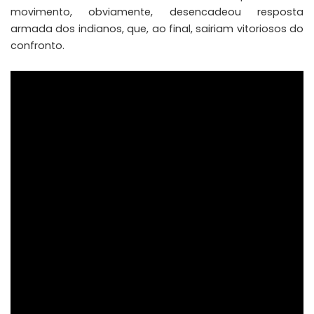
movimento, obviamente, desencadeou resposta
armada dos indianos, que, ao final, sairiam vitoriosos do
confronto.