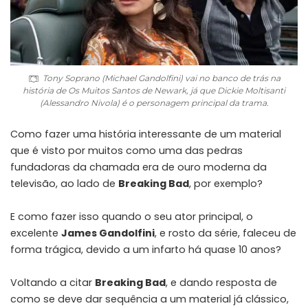
Tony Soprano (Michael Gandolfini) vai no banco de trás na
história de Os Muitos Santos de Newark, já que Dickie Moltisanti
(Alessandro Nivola) é o personagem principal da trama.
Como fazer uma história interessante de um material
que é visto por muitos como uma das pedras
fundadoras da chamada era de ouro moderna da
televisão, ao lado de
Breaking Bad
, por exemplo?
E como fazer isso quando o seu ator principal, o
excelente
James Gandolfini
, e rosto da série, faleceu de
forma trágica, devido a um infarto há quase 10 anos?
Voltando a citar
Breaking Bad
, e dando resposta de
como se deve dar sequência a um material já clássico,