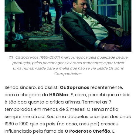
Os Sopranos (1999-2007) marcou época pela qualidade de sua
produção, pelos personagens e atores marcantes e por trazer
uma humanidade para a máfia que não se via desde Os Bons
Companheiros.
Sendo sincero, só assisti
Os Sopranos
recentemente,
com a chegada da
HBOMax
. E, claro, percebi que a série
é tão boa quanto a crítica afirma. Terminei as 7
temporadas em menos de 2 meses. O tema máfia
sempre me atraiu. Sou uma daquelas crianças dos anos
1980 e 1990 que os pais (no caso, meu pai) cresceu
influenciado pela fama de
O Poderoso Chefão
. E,