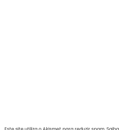
Este site utiliza o Akismet para reduzir spam.
Saiba