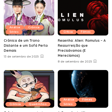
Análise
Crônica
Séries
Crítica
Filmes
Crônica de um Trono
Resenha: Alien: Romulus – A
Distante e um Sofá Perto
Ressurreição que
Demais
Precisávamos (E
Merecíamos)
13 de setembro de 2025
8 de setembro de 2025
Análise
Filmes
Crônica
Quadrinhos
Séries