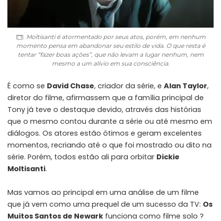
Moltisanti é atormentado por seus atos, porém, em nenhum
momento pensa em abandonar seu estilo de vida. O que resta é
tentar “fazer boas ações”, que não levam a lugar nenhum, nem
mesmo a um alívio em sua consciência.
É como se
David Chase
, criador da série, e
Alan Taylor
,
diretor do filme, afirmassem que a família principal de
Tony já teve o destaque devido, através das histórias
que o mesmo contou durante a série ou até mesmo em
diálogos. Os atores estão ótimos e geram excelentes
momentos, recriando até o que foi mostrado ou dito na
série. Porém, todos estão ali para orbitar
Dickie
Moltisanti
.
Mas vamos ao principal em uma análise de um filme
que já vem como uma prequel de um sucesso da TV:
Os
Muitos Santos de Newark
funciona como filme solo ?