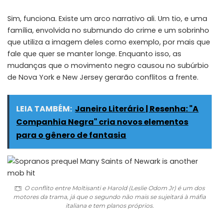
Sim, funciona. Existe um arco narrativo ali. Um tio, e uma
família, envolvida no submundo do crime e um sobrinho
que utiliza a imagem deles como exemplo, por mais que
fale que quer se manter longe. Enquanto isso, as
mudanças que o movimento negro causou no subúrbio
de Nova York e New Jersey gerarão conflitos a frente.
LEIA TAMBÉM:
Janeiro Literário | Resenha: "A
Companhia Negra" cria novos elementos
para o gênero de fantasia
O conflito entre Moltisanti e Harold (Leslie Odom Jr) é um dos
motores da trama, já que o segundo não mais se sujeitará à máfia
italiana e tem planos próprios.