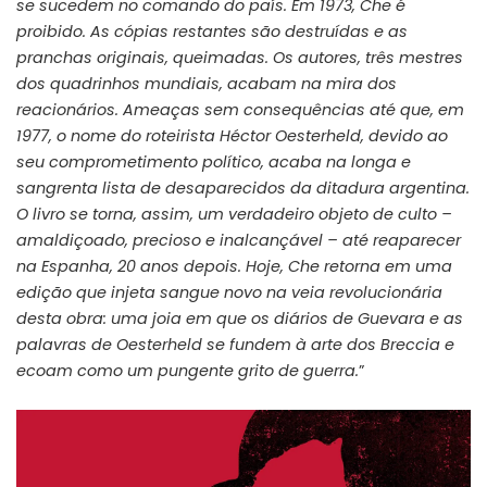
se sucedem no comando do país. Em 1973, Che é
proibido. As cópias restantes são destruídas e as
pranchas originais, queimadas. Os autores, três mestres
dos quadrinhos mundiais, acabam na mira dos
reacionários. Ameaças sem consequências até que, em
1977, o nome do roteirista Héctor Oesterheld, devido ao
seu comprometimento político, acaba na longa e
sangrenta lista de desaparecidos da ditadura argentina.
O livro se torna, assim, um verdadeiro objeto de culto –
amaldiçoado, precioso e inalcançável – até reaparecer
na Espanha, 20 anos depois. Hoje, Che retorna em uma
edição que injeta sangue novo na veia revolucionária
desta obra: uma joia em que os diários de Guevara e as
palavras de Oesterheld se fundem à arte dos Breccia e
ecoam como um pungente grito de guerra.
”