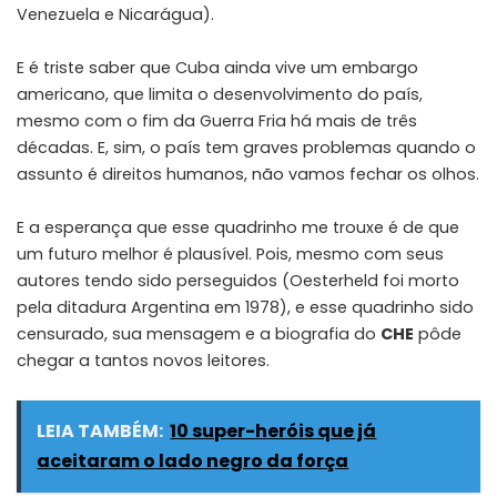
Venezuela e Nicarágua).
E é triste saber que Cuba ainda vive um embargo
americano
, que limita o desenvolvimento do país,
mesmo com o fim da Guerra Fria há mais de três
décadas. E, sim, o país tem graves problemas quando o
assunto é direitos humanos, não vamos fechar os olhos.
E a esperança que esse quadrinho me trouxe é de que
um futuro melhor é plausível. Pois, mesmo com seus
autores tendo sido perseguidos (Oesterheld foi morto
pela ditadura Argentina em 1978), e esse quadrinho sido
censurado, sua mensagem e a biografia do
CHE
pôde
chegar a tantos novos leitores.
LEIA TAMBÉM:
10 super-heróis que já
aceitaram o lado negro da força