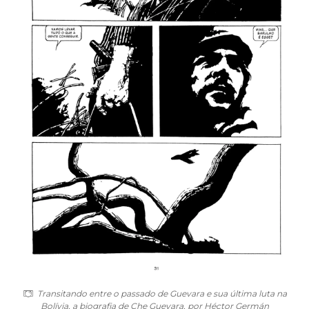
Transitando entre o passado de Guevara e sua última luta na
Bolívia, a biografia de Che Guevara, por Héctor Germán