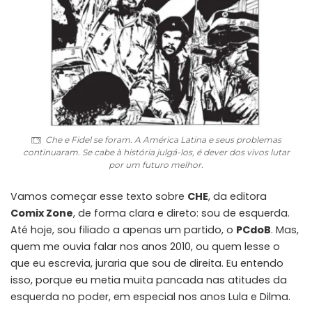
Che e Fidel se foram. A América Latina e seus problemas
continuaram. Se cabe à história julgá-los, é dever dos vivos lutar
por um futuro melhor.
Vamos começar esse texto sobre
CHE
, da editora
Comix Zone
, de forma clara e direto: sou de esquerda.
Até hoje, sou filiado a apenas um partido, o
PCdoB
. Mas,
quem me ouvia falar nos anos 2010, ou quem lesse o
que eu escrevia, juraria que sou de direita. Eu entendo
isso, porque eu metia muita pancada nas atitudes da
esquerda no poder, em especial nos anos Lula e Dilma.