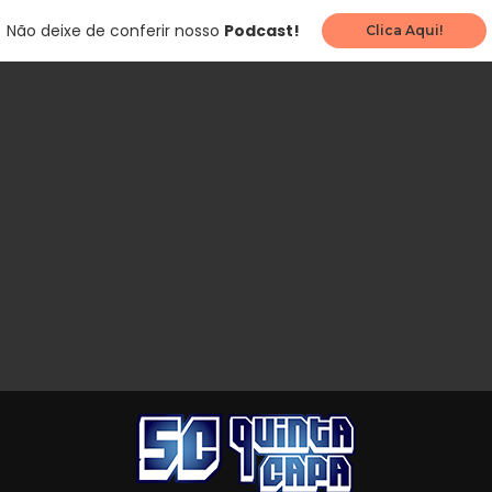
Não deixe de conferir nosso
Podcast!
Clica Aqui!