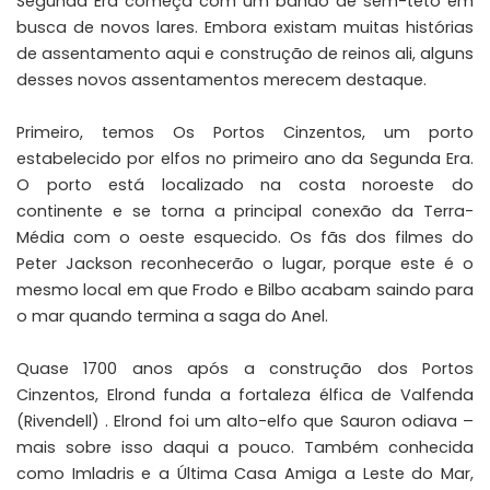
Segunda Era começa com um bando de sem-teto em
busca de novos lares. Embora existam muitas histórias
de assentamento aqui e construção de reinos ali, alguns
desses novos assentamentos merecem destaque.
Primeiro, temos Os Portos Cinzentos, um porto
estabelecido por elfos no primeiro ano da Segunda Era.
O porto está localizado na costa noroeste do
continente e se torna a principal conexão da Terra-
Média com o oeste esquecido. Os fãs dos filmes do
Peter Jackson reconhecerão o lugar, porque este é o
mesmo local em que Frodo e Bilbo acabam saindo para
o mar quando termina a saga do Anel.
Quase 1700 anos após a construção dos Portos
Cinzentos, Elrond funda a fortaleza élfica de Valfenda
(Rivendell) . Elrond foi um alto-elfo que Sauron odiava –
mais sobre isso daqui a pouco. Também conhecida
como Imladris e a Última Casa Amiga a Leste do Mar,