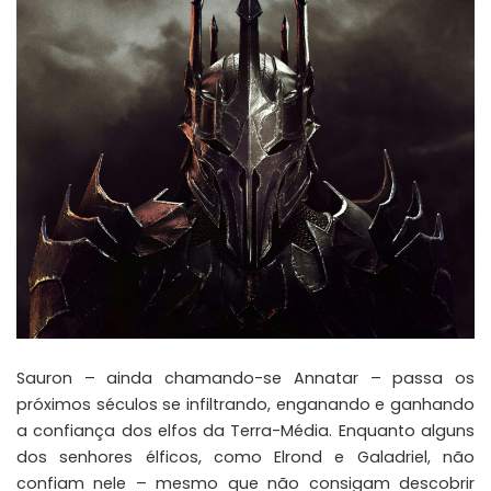
Sauron – ainda chamando-se Annatar – passa os
próximos séculos se infiltrando, enganando e ganhando
a confiança dos elfos da Terra-Média. Enquanto alguns
dos senhores élficos, como Elrond e Galadriel, não
confiam nele – mesmo que não consigam descobrir