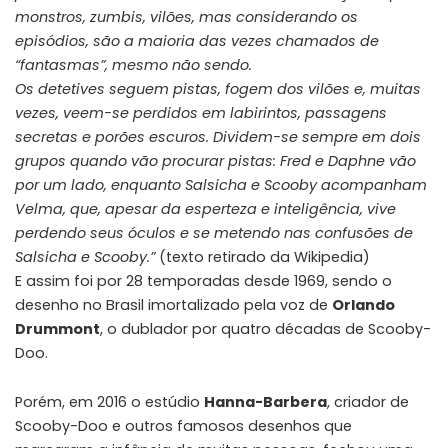
monstros, zumbis, vilões, mas considerando os
episódios, são a maioria das vezes chamados de
“fantasmas”, mesmo não sendo.
Os detetives seguem pistas, fogem dos vilões e, muitas
vezes, veem-se perdidos em
labirintos
, passagens
secretas e porões escuros. Dividem-se sempre em dois
grupos quando vão procurar pistas: Fred e Daphne vão
por um lado, enquanto Salsicha e Scooby acompanham
Velma, que, apesar da esperteza e inteligência, vive
perdendo seus óculos e se metendo nas confusões de
Salsicha e Scooby.”
(texto retirado da Wikipedia)
E assim foi por 28 temporadas desde 1969, sendo o
desenho no Brasil imortalizado pela voz de
Orlando
Drummont
, o dublador por quatro décadas de Scooby-
Doo.
Porém, em 2016 o estúdio
Hanna-Barbera
, criador de
Scooby-Doo e outros famosos desenhos que