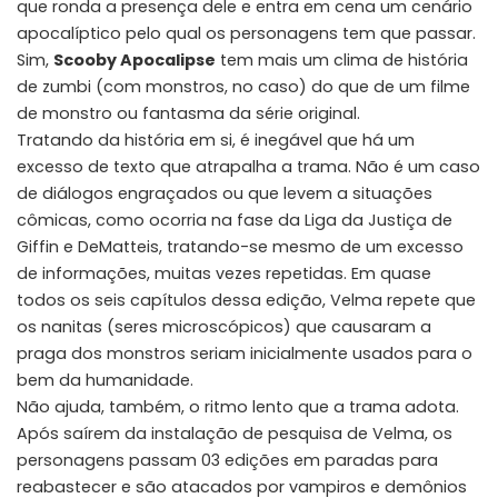
que ronda a presença dele e entra em cena um cenário
apocalíptico pelo qual os personagens tem que passar.
Sim,
Scooby Apocalipse
tem mais um clima de história
de zumbi (com monstros, no caso) do que de um filme
de monstro ou fantasma da série original.
Tratando da história em si, é inegável que há um
excesso de texto que atrapalha a trama. Não é um caso
de diálogos engraçados ou que levem a situações
cômicas, como ocorria na fase da Liga da Justiça de
Giffin e DeMatteis, tratando-se mesmo de um excesso
de informações, muitas vezes repetidas. Em quase
todos os seis capítulos dessa edição, Velma repete que
os nanitas (seres microscópicos) que causaram a
praga dos monstros seriam inicialmente usados para o
bem da humanidade.
Não ajuda, também, o ritmo lento que a trama adota.
Após saírem da instalação de pesquisa de Velma, os
personagens passam 03 edições em paradas para
reabastecer e são atacados por vampiros e demônios