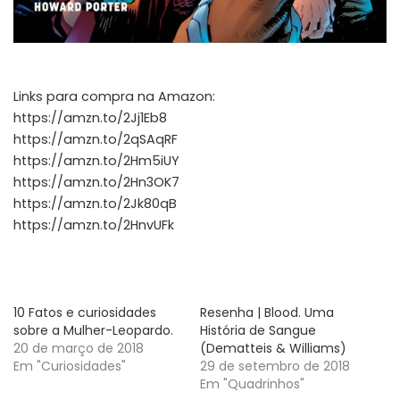
Links para compra na Amazon:
https://amzn.to/2Jj1Eb8
https://amzn.to/2qSAqRF
https://amzn.to/2Hm5iUY
https://amzn.to/2Hn3OK7
https://amzn.to/2Jk80qB
https://amzn.to/2HnvUFk
10 Fatos e curiosidades
Resenha | Blood. Uma
sobre a Mulher-Leopardo.
História de Sangue
20 de março de 2018
(Dematteis & Williams)
Em "Curiosidades"
29 de setembro de 2018
Em "Quadrinhos"