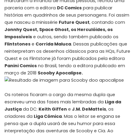
marcaram a infância de muitas pessoas, fechou uma
parceria com a editora
DC Comics
para publicar
histórias em quadrinhos de seus personagens. Foi assim
que nasceu a minissérie
Future Quest
, contando com
Jonnhy Quest, Space Ghost, os Herculóides, os
Impossíveis
e outros, sendo também publicado os
Flintstones
e
Corrida Maluca
. Dessas publicações que
reinterpretam os desenhos clássicos para as HQs, Future
Quest e os Flintstone já foram publicados pela editora
Panini Comics
no Brasil, tendo a editora publicado em
março de 2018
Scooby Apocalipse.
Os roteiros ficaram a cargo da mesma dupla que
escreveu uma das fases mais lembradas da
Liga da
Justiça
da DC:
Keith Giffen
e
J.M. DeMatteis
, os
criadores da
Liga Cômica
. Mas o leitor se engana se
pensa que a dupla usará de seu humor para essa
interpretação das aventuras de Scooby e Cia. Ao