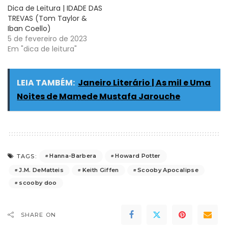
Dica de Leitura | IDADE DAS
TREVAS (Tom Taylor &
Iban Coello)
5 de fevereiro de 2023
Em "dica de leitura"
LEIA TAMBÉM:
Janeiro Literário | As mil e Uma
Noites de Mamede Mustafa Jarouche
Hanna-Barbera
Howard Potter
TAGS:
J.M. DeMatteis
Keith Giffen
Scooby Apocalipse
scooby doo
SHARE ON