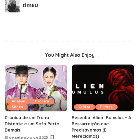
timEU
You Might Also Enjoy
Análise
Crônica
Séries
Crítica
Filmes
Crônica de um Trono
Resenha: Alien: Romulus – A
Distante e um Sofá Perto
Ressurreição que
Demais
Precisávamos (E
Merecíamos)
13 de setembro de 2025