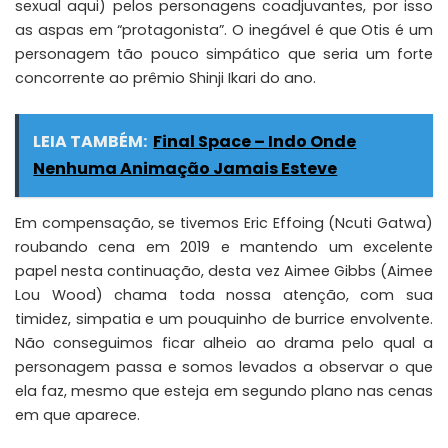
sexual aqui) pelos personagens coadjuvantes, por isso
as aspas em “protagonista”. O inegável é que Otis é um
personagem tão pouco simpático que seria um forte
concorrente ao prêmio
Shinji Ikari
do ano.
LEIA TAMBÉM:
Final Space – Indo Onde
Nenhuma Animação Jamais Esteve
Em compensação, se tivemos Eric Effoing (Ncuti Gatwa)
roubando cena em 2019 e mantendo um excelente
papel nesta continuação, desta vez Aimee Gibbs (Aimee
Lou Wood) chama toda nossa atenção, com sua
timidez, simpatia e um pouquinho de burrice envolvente.
Não conseguimos ficar alheio ao drama pelo qual a
personagem passa e somos levados a observar o que
ela faz, mesmo que esteja em segundo plano nas cenas
em que aparece.