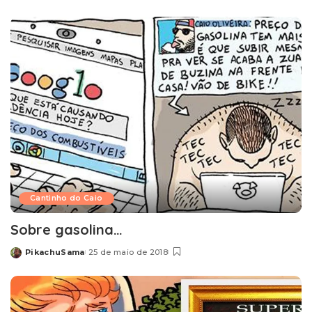
by
Cantinho do Caio
Sobre gasolina…
PikachuSama
25 de maio de 2018
Posted
by