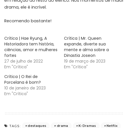
em relação ao resto do elenco. Nos momentos de maior
drama, ele é incrível.
Recomendo bastante!
Crítica | Hae Ryung, A
Crítica | Mr. Queen
Historiadora tem história,
expande, diverte sua
ciências, amor e mulheres
mente e alma sobre a
fortes
Dinastia Joseon
27 de julho de 2022
19 de março de 2023
Em "Crítica"
Em "Crítica"
Crítica | O Rei de
Porcelana é bom?
10 de janeiro de 2023
Em "Crítica"
destaques
drama
K-Dramas
Netflix
TAGS: