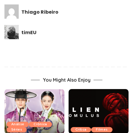
Thiago Ribeiro
timEU
You Might Also Enjoy
Análise
Crônica
Séries
Crítica
Filmes