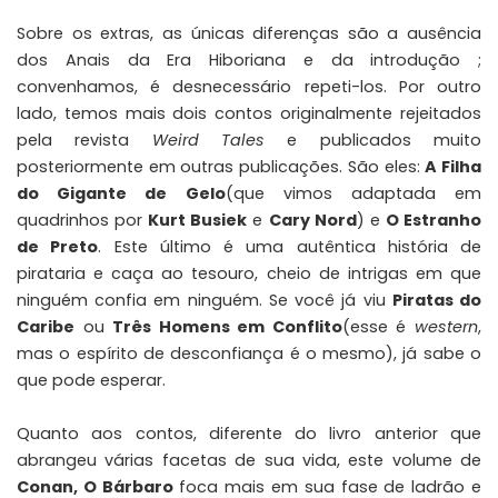
Sobre os extras, as únicas diferenças são a ausência
dos Anais da Era Hiboriana e da introdução ;
convenhamos, é desnecessário repeti-los. Por outro
lado, temos mais dois contos originalmente rejeitados
pela revista
Weird Tales
e publicados muito
posteriormente em outras publicações. São eles:
A Filha
do Gigante de Gelo
(que vimos adaptada em
quadrinhos por
Kurt Busiek
e
Cary Nord
) e
O Estranho
de Preto
. Este último é uma autêntica história de
pirataria e caça ao tesouro, cheio de intrigas em que
ninguém confia em ninguém. Se você já viu
Piratas do
Caribe
ou
Três Homens em Conflito
(esse é
western
,
mas o espírito de desconfiança é o mesmo), já sabe o
que pode esperar.
Quanto aos contos, diferente do livro anterior que
abrangeu várias facetas de sua vida, este volume de
Conan, O Bárbaro
foca mais em sua fase de ladrão e