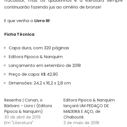
fracassar, mas os quadrinhos e a literatura sempre
continuarão fazendo jus ao cimério de bronze!
E que venha o
Livro III
!
Ficha Técnica
Capa dura, com 320 páginas
Editora Pipoca & Nanquim
Lançamento em setembro de 2018
Preço de capa: R$ 42,90
Dimensões: 24,2 x 16,2 x 2,8 cm
Resenha | Conan, o
Editora Pipoca & Nanquim
Bárbaro – Livro I (Editora
lançará UM PEDAÇO DE
Pipoca & Nanquim)
MADEIRA E AÇO, de
30 de abril de 2019
Chabouté.
Em "Literatura"
3 de maio de 2018