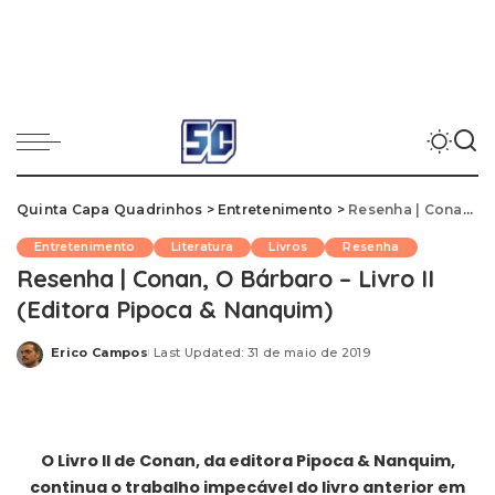
Quinta Capa Quadrinhos
>
Entretenimento
>
Resenha | Conan, O Bárbaro – Livro II (Editora Pipoca & Nanquim)
Entretenimento
Literatura
Livros
Resenha
Resenha | Conan, O Bárbaro – Livro II
(Editora Pipoca & Nanquim)
Erico Campos
Last Updated: 31 de maio de 2019
Posted
by
O Livro II de Conan, da editora Pipoca & Nanquim,
continua o trabalho impecável do livro anterior em