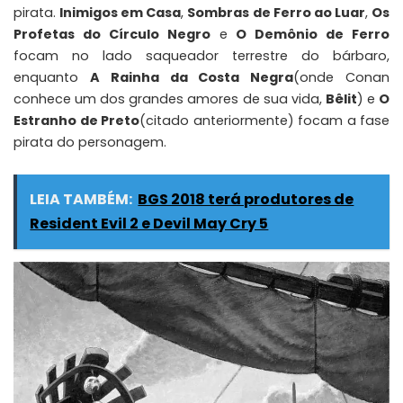
pirata.
Inimigos em Casa
,
Sombras de Ferro ao Luar
,
Os
Profetas do Círculo Negro
e
O Demônio de Ferro
focam no lado saqueador terrestre do bárbaro,
enquanto
A Rainha da Costa Negra
(onde Conan
conhece um dos grandes amores de sua vida,
Bêlit
) e
O
Estranho de Preto
(citado anteriormente) focam a fase
pirata do personagem.
LEIA TAMBÉM:
BGS 2018 terá produtores de
Resident Evil 2 e Devil May Cry 5