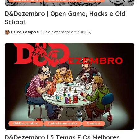
D&Dezembro | Open Game, Hacks e Old
School.
Erico Campos
25 de dezembro de 2018
Posted
by
D&Dezembro
Entretenimento
Games
D&Dezembro | 5 Temas E Os Melhores