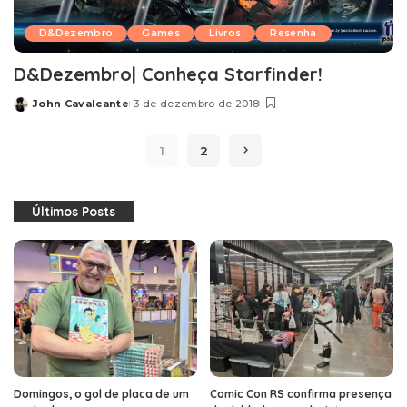
D&Dezembro
Games
Livros
Resenha
D&Dezembro| Conheça Starfinder!
John Cavalcante
3 de dezembro de 2018
Posted
by
1
2
Últimos Posts
Domingos, o gol de placa de um
Comic Con RS confirma presença