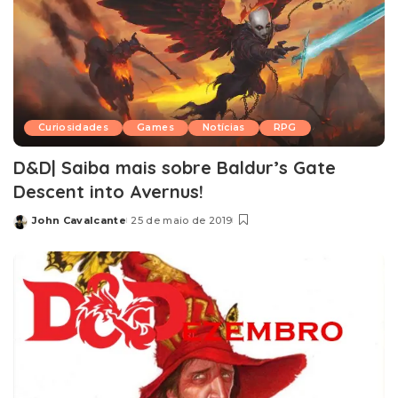
Curiosidades
Games
Notícias
RPG
D&D| Saiba mais sobre Baldur’s Gate
Descent into Avernus!
John Cavalcante
25 de maio de 2019
Posted
by