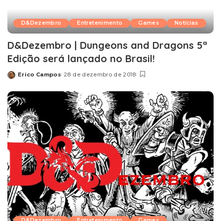
D&Dezembro
Entretenimento
Games
Notícias
D&Dezembro | Dungeons and Dragons 5ª
Edição será lançado no Brasil!
Erico Campos
28 de dezembro de 2018
Posted
by
D&Dezembro
Entretenimento
Games