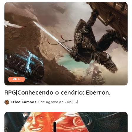
RPG
RPG|Conhecendo o cenário: Eberron.
Erico Campos
1 de agosto de 2019
Posted
by