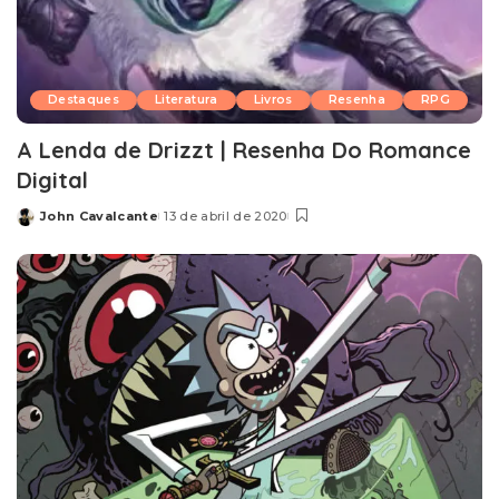
Destaques
Literatura
Livros
Resenha
RPG
A Lenda de Drizzt | Resenha Do Romance
Digital
John Cavalcante
13 de abril de 2020
Posted
by