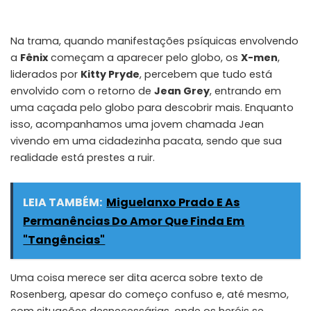
Na trama, quando manifestações psíquicas envolvendo
a
Fênix
começam a aparecer pelo globo, os
X-men
,
liderados por
Kitty Pryde
, percebem que tudo está
envolvido com o retorno de
Jean Grey
, entrando em
uma caçada pelo globo para descobrir mais. Enquanto
isso, acompanhamos uma jovem chamada Jean
vivendo em uma cidadezinha pacata, sendo que sua
realidade está prestes a ruir.
LEIA TAMBÉM:
Miguelanxo Prado E As
Permanências Do Amor Que Finda Em
"Tangências"
Uma coisa merece ser dita acerca sobre texto de
Rosenberg, apesar do começo confuso e, até mesmo,
com situações desnecessárias, onde os heróis se