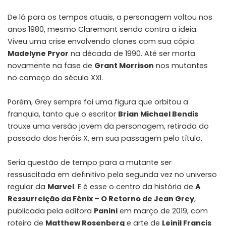
De lá para os tempos atuais, a personagem voltou nos
anos 1980, mesmo Claremont sendo contra a ideia.
Viveu uma crise envolvendo clones com sua cópia
Madelyne Pryor
na década de 1990. Até ser morta
novamente na fase de
Grant Morrison
nos mutantes
no começo do século XXI.
Porém, Grey sempre foi uma figura que orbitou a
franquia, tanto que o escritor
Brian Michael Bendis
trouxe uma versão jovem da personagem, retirada do
passado dos heróis X, em sua passagem pelo título.
Seria questão de tempo para a mutante ser
ressuscitada em definitivo pela segunda vez no universo
regular da
Marvel
. E é esse o centro da história de
A
Ressurreição da Fênix – O Retorno de Jean Grey
,
publicada pela editora
Panini
em março de 2019, com
roteiro de
Matthew Rosenberg
e arte de
Leinil Francis