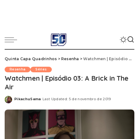
Quinta Capa Quadrinhos
>
Resenha
>
Watchmen | Episódio 03: A Brick in The Air
Resenha
Séries
Watchmen | Episódio 03: A Brick in The
Air
PikachuSama
Last Updated: 5 de novembro de 2019
Posted
by