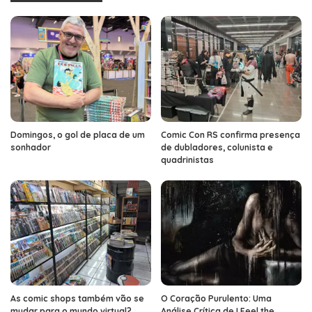
Domingos, o gol de placa de um
Comic Con RS confirma presença
sonhador
de dubladores, colunista e
quadrinistas
As comic shops também vão se
O Coração Purulento: Uma
mudar para o mundo virtual?
Análise Crítica de I Feel the