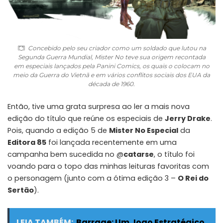
Concebido pelo seu criador como um soldado que lutou na
Segunda Guerra Mundial, Mister No teve sua origem recontada
em especiais lançados pela Panini Comics, os quais o colocam no
meio da Guerra do Vietnã e em vários conflitos sociais dos EUA da
década de 1960.
Então, tive uma grata surpresa ao ler a mais nova
edição do título que reúne os especiais de
Jerry Drake
.
Pois, quando a edição 5 de
Mister No Especial
da
Editora 85
foi
lançada recentemente
em uma
campanha bem sucedida no
@
catarse
, o título foi
voando para o topo das minhas leituras favoritas com
o personagem (junto com a ótima edição 3 –
O Rei do
Sertão
).
LEIA TAMBÉM:
Barrage: Um Jogo Estratégico