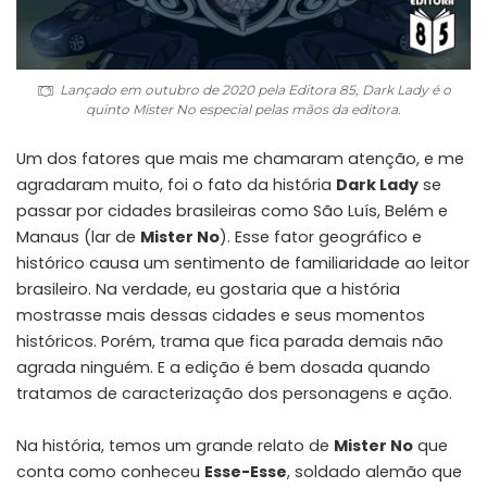
Lançado em outubro de 2020 pela Editora 85, Dark Lady é o
quinto Mister No especial pelas mãos da editora.
Um dos fatores que mais me chamaram atenção, e me
agradaram muito, foi o fato da história
Dark Lady
se
passar por cidades brasileiras como São Luís, Belém e
Manaus (lar de
Mister No
). Esse fator geográfico e
histórico causa um sentimento de familiaridade ao leitor
brasileiro. Na verdade, eu gostaria que a história
mostrasse mais dessas cidades e seus momentos
históricos. Porém, trama que fica parada demais não
agrada ninguém. E a edição é bem dosada quando
tratamos de caracterização dos personagens e ação.
Na história, temos um grande relato de
Mister No
que
conta como conheceu
Esse-Esse
, soldado alemão que