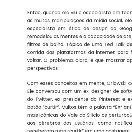
Então, quando ele viu o especialista em tec
as muitas manipulações da mídia social, ele
especialista em ética de design do Go
remodelou as mentes e a capacidade de aten
filtros de bolha
. Tópico de uma Ted Talk d
corrida das plataformas da internet para 
voltar. O problema, claro, é que mostrar 
perspectivas.
Com esses conceitos em mente, Orlowski c
Ele conversou com um ex-designer de soft
do Twitter, ex-presidente do Pinterest e 
botão “curtir”. Muitos têm a palavra “EX” a
mais icônicas do Vale do Silício os pertur
aos cérebros dos usuários, como notif
receberam mais “curtir” em uma postagem. D