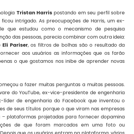
nologia
Tristan Harris
postando em seu perfil sobre
 ficou intrigado. As preocupações de Harris, um ex-
ogle que estudou como o mecanismo de pesquisa
ção das pessoas, parecia combinar com outra ideia:
e
Eli Pariser
, os filtros de bolhas são o resultado da
fornecer aos usuários as informações que os farão
apenas o que gostamos nos inibe de aprender novas
omeçou a fazer muitas perguntas a muitas pessoas.
ware do YouTube, ex-vice-presidente de engenharia
ex-líder de engenharia do Facebook que inventou o
ntes de seus títulos porque o que viram nas empresas
bou – plataformas projetadas para fornecer dopamina
icações de que foram marcados em uma foto ou
epois que os usuários entram na plataforma, vários