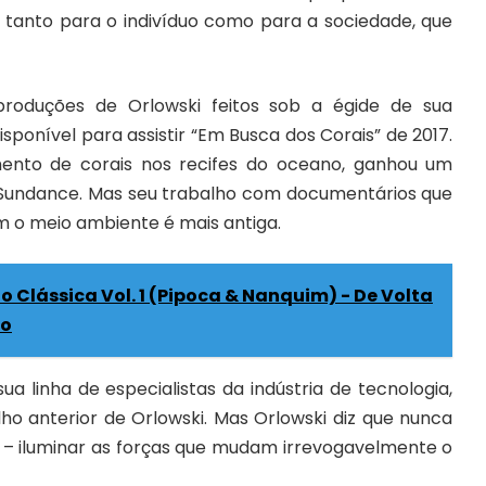
 tanto para o indivíduo como para a sociedade, que
roduções de Orlowski feitos sob a égide de sua
ponível para assistir “Em Busca dos Corais” de 2017.
ento de corais nos recifes do oceano, ganhou um
e Sundance. Mas seu trabalho com documentários que
o meio ambiente é mais antiga.
o Clássica Vol. 1 (Pipoca & Nanquim) - De Volta
to
 linha de especialistas da indústria de tecnologia,
o anterior de Orlowski. Mas Orlowski diz que nunca
s – iluminar as forças que mudam irrevogavelmente o