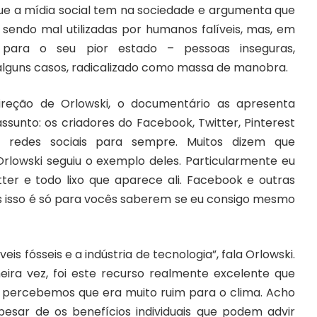
 que a mídia social tem na sociedade e argumenta que
sendo mal utilizadas por humanos falíveis, mas, em
 para o seu pior estado – pessoas inseguras,
 alguns casos, radicalizado como massa de manobra.
ireção de Orlowski, o documentário as apresenta
unto: os criadores do Facebook, Twitter, Pinterest
 redes sociais para sempre. Muitos dizem que
lowski seguiu o exemplo deles. Particularmente eu
tter e todo lixo que aparece ali. Facebook e outras
as isso é só para vocês saberem se eu consigo mesmo
eis fósseis e a indústria de tecnologia”, fala Orlowski.
ira vez, foi este recurso realmente excelente que
s percebemos que era muito ruim para o clima. Acho
pesar de os benefícios individuais que podem advir