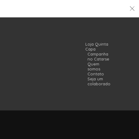
Loja Quinta
Capa
Campanha
no Catarse
Quem
somos
Contato
Seja um
colaborador