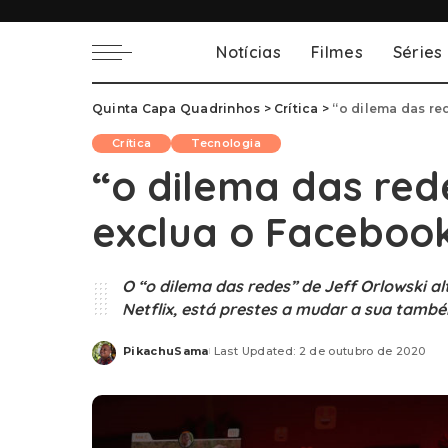
Notícias
Filmes
Séries
Quinta Capa Quadrinhos
>
Crítica
>
“o dilema das re
Crítica
Tecnologia
“o dilema das red
exclua o Faceboo
O “o dilema das redes” de Jeff Orlowski a
Netflix, está prestes a mudar a sua tamb
PikachuSama
Last Updated: 2 de outubro de 2020
Posted
by