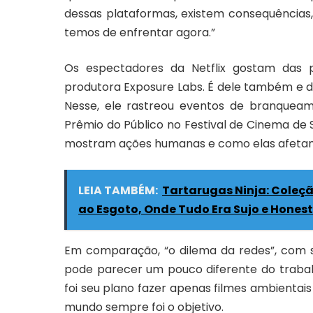
dessas plataformas, existem consequências,
temos de enfrentar agora.”
Os espectadores da Netflix gostam das p
produtora Exposure Labs. É dele também e dis
Nesse, ele rastreou eventos de branqueam
Prêmio do Público no Festival de Cinema d
mostram ações humanas e como elas afetam 
LEIA TAMBÉM:
Tartarugas Ninja: Coleçã
ao Esgoto, Onde Tudo Era Sujo e Hones
Em comparação, “o dilema da redes”, com sua
pode parecer um pouco diferente do trabalh
foi seu plano fazer apenas filmes ambientai
mundo sempre foi o objetivo.