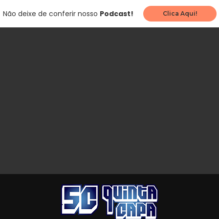
Não deixe de conferir nosso
Podcast!
Clica Aqui!