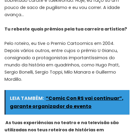
sobretudo caratê e taekwondo. Hoje, eu faço só um
pouco de saco de pugilismo e eu vou correr. A idade
avança…
Tu rebeste quais prêmios pela tua carreira artística?
Pelo roteiro, eu tive o Premio Cartoomics em 2004.
Depois vários outros, entre cujos o prêmio U Giancu,
consignado a protagonistas importantíssimos do
mundo da história em quadrinhos, como Hugo Pratt,
Sergio Bonelli, Sergio Toppi, Milo Manara e Guillermo
Mordillo.
LEIA TAMBÉM:
“Comic Con RS vai continuar”,
garante organizador do evento
As tuas experiências no teatro e na televisão são
utilizadas nos teus roteiros de histórias em