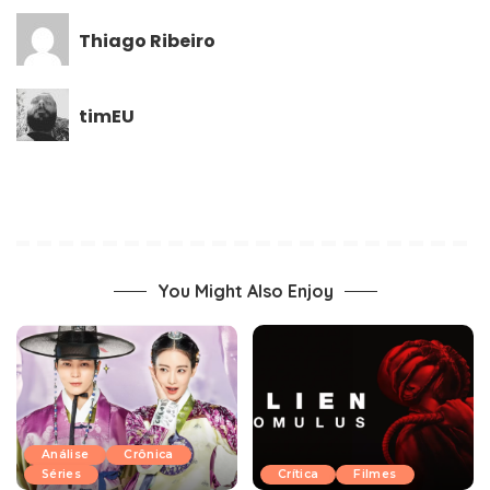
Thiago Ribeiro
timEU
You Might Also Enjoy
Análise
Crônica
Séries
Crítica
Filmes