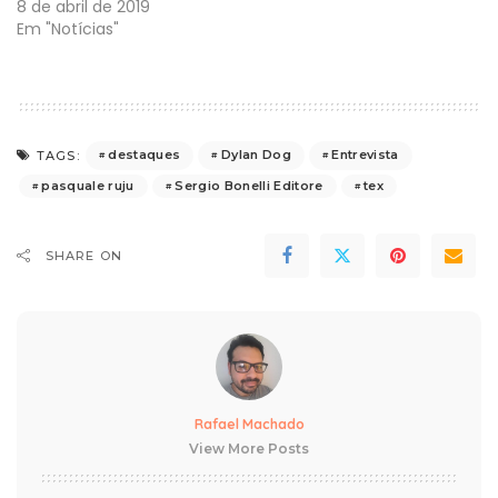
8 de abril de 2019
Em "Notícias"
destaques
Dylan Dog
Entrevista
TAGS:
pasquale ruju
Sergio Bonelli Editore
tex
SHARE ON
Rafael Machado
View More Posts