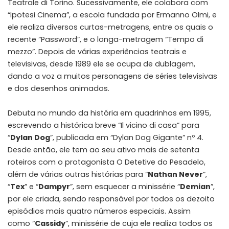
Teatrale di Torino. Sucessivamente, ele colabora com
“Ipotesi Cinema”, a escola fundada por Ermanno Olmi, e
ele realiza diversos curtas-metragens, entre os quais o
recente “Password”, e o longa-metragem “Tempo di
mezzo”. Depois de várias experiências teatrais e
televisivas, desde 1989 ele se ocupa de dublagem,
dando a voz a muitos personagens de séries televisivas
e dos desenhos animados.
Debuta no mundo da história em quadrinhos em 1995,
escrevendo a histórica breve “Il vicino di casa” para
“
Dylan Dog
”, publicada em “Dylan Dog Gigante” nº 4.
Desde então, ele tem ao seu ativo mais de setenta
roteiros com o protagonista O Detetive do Pesadelo,
além de várias outras histórias para “
Nathan Never
”,
“
Tex
” e “
Dampyr
”, sem esquecer a minissérie “
Demian
”,
por ele criada, sendo responsável por todos os dezoito
episódios mais quatro números especiais. Assim
como “
Cassidy
”, minissérie de cuja ele realiza todos os