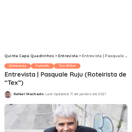
Quinta Capa Quadrinhos
>
Entrevista
>
Entrevista | Pasquale Ruju (Roteirista de “Tex”)
Entrevista
Fumetti
Tex Willer
Entrevista | Pasquale Ruju (Roteirista de
“Tex”)
Rafael Machado
Last Updated: 11 de janeiro de 2021
Posted
by