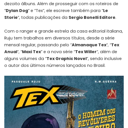
dezoito álbuns. Além de prosseguir com os roteiros de
“
Dylan Dog
” e “Tex”, ele escreve também para “
Le
Storie
”, todas publicações da
Sergio Bonelli Editore
.
Com o ranger e grande estrela da casa editorial italiana,
Ruju tem trabalhos em diversos títulos, desde a série
mensal regular, passando pelo “
Almanaque Tex
“, “
Tex
Anual
“, “
Maxi Tex
” e a nova série “
Tex Willer
“, além de
alguns volumes da “
Tex Graphic Novel
“, sendo inclusive
o autor dos últimos números lançados no Brasil.