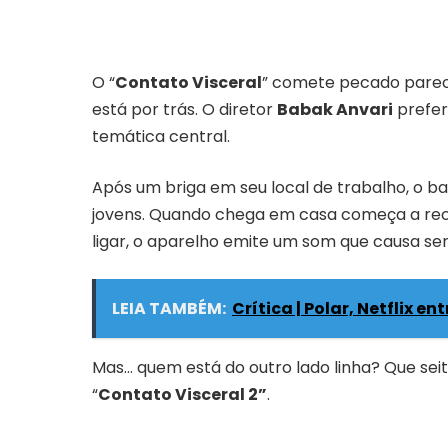
O “
Contato Visceral
” comete pecado pareci
está por trás. O diretor
Babak Anvari
prefer
temática central.
Após um briga em seu local de trabalho, o b
jovens. Quando chega em casa começa a re
ligar, o aparelho emite um som que causa s
LEIA TAMBÉM:
Crítica | Polar, Netflix e
Mas… quem está do outro lado linha? Que sei
“
Contato Visceral 2”
.