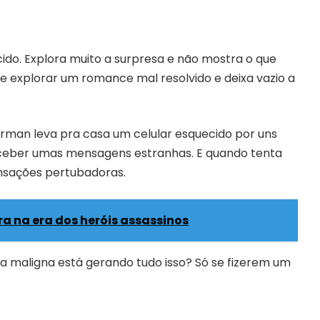
do. Explora muito a surpresa e não mostra o que
e explorar um romance mal resolvido e deixa vazio a
arman leva pra casa um celular esquecido por uns
ceber umas mensagens estranhas. E quando tenta
ensações pertubadoras.
ntra na era dos heróis assassinos
ta maligna está gerando tudo isso? Só se fizerem um