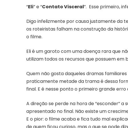
“
Eli
” e “
Contato Visceral
”. Esse primeiro, i
Digo infelizmente por causa justamente da 
os roteiristas falham na construção da históri
o filme.
Eli é um garoto com uma doença rara que nã
utilizam todos os recursos que possuem em 
Quem não gosta daqueles dramas familiares p
praticamente metade da trama é dessa forma 
final. E é nesse ponto o primeiro grande erro 
A direção se perde na hora de “esconder” a s
apresentado no final. Não existe um crescim
E o pior: o filme acaba e fica tudo mal expli
de quem ficou curioso, mas o que se pode diz