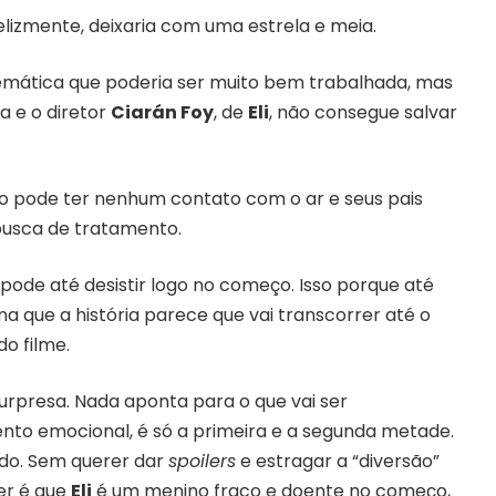
nfelizmente, deixaria com uma estrela e meia.
temática que poderia ser muito bem trabalhada, mas
a e o diretor
Ciarán Foy
, de
Eli
, não consegue salvar
o pode ter nenhum contato com o ar e seus pais
busca de tratamento.
ode até desistir logo no começo. Isso porque até
que a história parece que vai transcorrer até o
do filme.
urpresa. Nada aponta para o que vai ser
ento emocional, é só a primeira e a segunda metade.
cado. Sem querer dar
spoilers
e estragar a “diversão”
er é que
Eli
é um menino fraco e doente no começo,