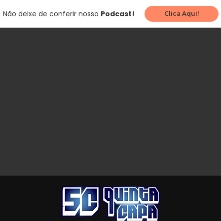
Não deixe de conferir nosso
Podcast!
Clica Aqui!