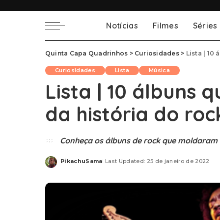
Notícias
Filmes
Séries
Quinta Capa Quadrinhos
>
Curiosidades
>
Lista | 10
Curiosidades
Lista
Música
Lista | 10 álbuns
da história do roc
Conheça os álbuns de rock que moldaram 
PikachuSama
Last Updated: 25 de janeiro de 2022
Posted
by