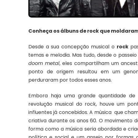
Conheça os álbuns de rock que moldaram
Desde a sua concepção musical o
rock
pas
temas e melodia. Mas tudo, desde o passe
doom metal
, eles compartilham um ancest
ponto de origem resultou em um genom
perduraram por todos esses anos.
Embora haja uma grande quantidade de d
revolução musical do rock, houve um pon
influentes já concebidos. A música que ch
criativa durante os anos 60. O movimento
forma como a música seria abordada e cria
política e social e um anseio por formas 