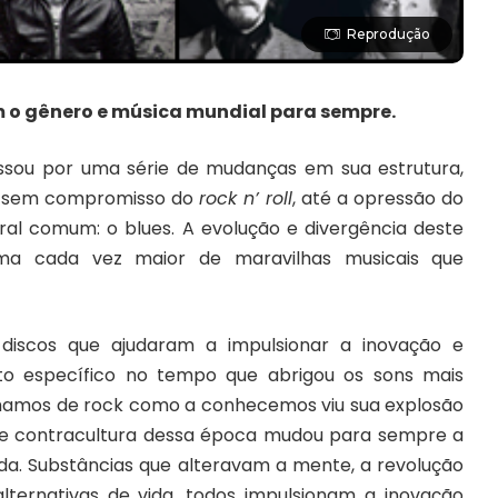
Reprodução
 o gênero e música mundial para sempre.
sou por uma série de mudanças em sua estrutura,
io sem compromisso do
rock n’ roll
, até a opressão do
ral comum: o blues. A evolução e divergência deste
a cada vez maior de maravilhas musicais que
iscos que ajudaram a impulsionar a inovação e
to específico no tempo que abrigou os sons mais
amamos de rock como a conhecemos viu sua explosão
 de contracultura dessa época mudou para sempre a
da. Substâncias que alteravam a mente, a revolução
alternativas de vida, todos impulsionam a inovação