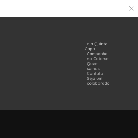
Loja Quinta
Capa
Campanha
no Catarse
Quem
somos
Contato
Seja um
colaborador