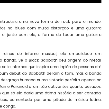
h introduziu uma nova forma de rock para o mundo.
dos no blues com muita distorção e uma guitarra
 e, junto com ele, a forma de tocar uma guitarra
reinos do inferno musical, ele empalidece em
 banda. Se o Black Sabbath deu origem ao metal,
 sete infernos que inspira uma legião de pessoas até
o álbum debut do Sabbath deram o tom, mas a banda
a desgraça humana numa sintonia perfeita apenas no
Man e Paranoid eram tão cativantes quanto pesados.
que só ela daria uma ótima história a ser contada.
blues, aumentada por uma pitada de música latina,
de conga.