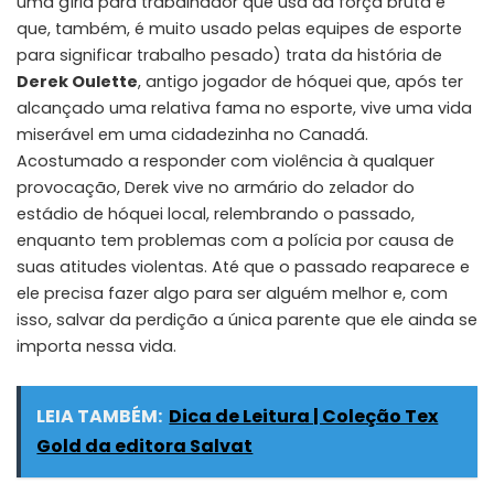
uma gíria para trabalhador que usa da força bruta e
que, também, é muito usado pelas equipes de esporte
para significar trabalho pesado) trata da história de
Derek Oulette
, antigo jogador de hóquei que, após ter
alcançado uma relativa fama no esporte, vive uma vida
miserável em uma cidadezinha no Canadá.
Acostumado a responder com violência à qualquer
provocação, Derek vive no armário do zelador do
estádio de hóquei local, relembrando o passado,
enquanto tem problemas com a polícia por causa de
suas atitudes violentas. Até que o passado reaparece e
ele precisa fazer algo para ser alguém melhor e, com
isso, salvar da perdição a única parente que ele ainda se
importa nessa vida.
LEIA TAMBÉM:
Dica de Leitura | Coleção Tex
Gold da editora Salvat