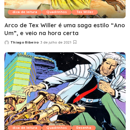
dica de leitura
Quadrinhos
Tex Willer
Arco de Tex Willer é uma saga estilo “Ano
Um”, e veio na hora certa
Thiago Ribeiro
3 de julho de 2021
Posted
by
dica de leitura
Quadrinhos
Resenha