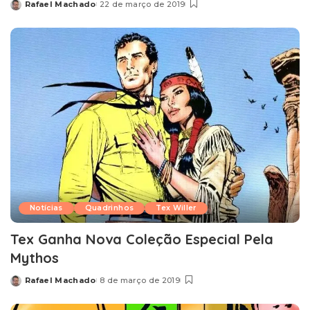
Rafael Machado
22 de março de 2019
Posted
by
Notícias
Quadrinhos
Tex Willer
Tex Ganha Nova Coleção Especial Pela
Mythos
Rafael Machado
8 de março de 2019
Posted
by