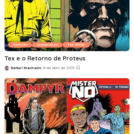
Notícias
Quadrinhos
Tex Willer
Tex e o Retorno de Proteus
Rafael Machado
8 de abril de 2019
Posted
by