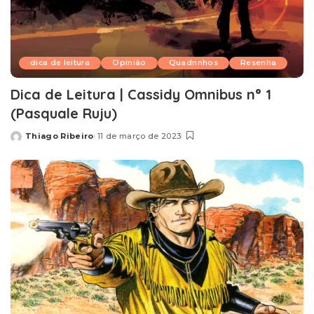
dica de leitura
Opinião
Quadrinhos
Resenha
Dica de Leitura | Cassidy Omnibus n° 1
(Pasquale Ruju)
Thiago Ribeiro
11 de março de 2023
Posted
by