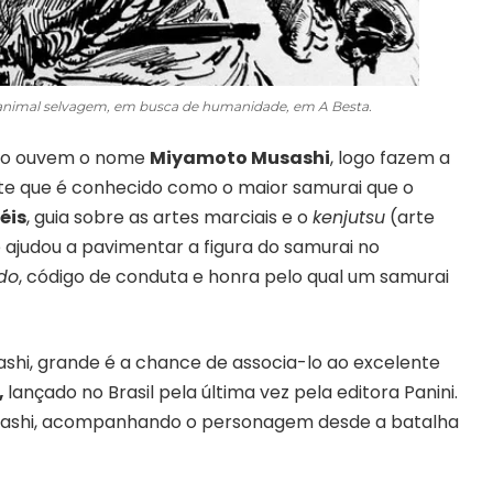
animal selvagem, em busca de humanidade, em A Besta.
ndo ouvem o nome
Miyamoto Musashi
, logo fazem a
deste que é conhecido como o maior samurai que o
éis
, guia sobre as artes marciais e o
kenjutsu
(arte
ajudou a pavimentar a figura do samurai no
do
, código de conduta e honra pelo qual um samurai
shi, grande é a chance de associa-lo ao excelente
,
lançado no Brasil pela última vez pela editora Panini.
usashi, acompanhando o personagem desde a batalha