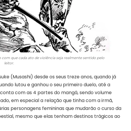
o com que cada ato de violência seja realmente sentido pelo
leitor.
e (Musashi) desde os seus treze anos, quando já
ando lutou e ganhou o seu primeiro duelo, até a
conta com as 4 partes do mangá, sendo volume
ado, em especial a relação que tinha com a irmã,
várias personagens femininas que mudarão o curso da
bestial, mesmo que elas tenham destinos trágicos ao