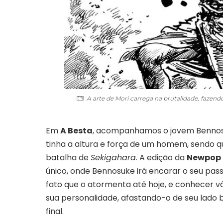
A arte de Mori carrega na brutalidade, fazend
Em
A Besta
, acompanhamos o jovem Bennosuk
tinha a altura e força de um homem, sendo qu
batalha de
Sekigahara
. A edição da
Newpop
único, onde Bennosuke irá encarar o seu pass
fato que o atormenta até hoje, e conhecer 
sua personalidade, afastando-o de seu lado 
final.