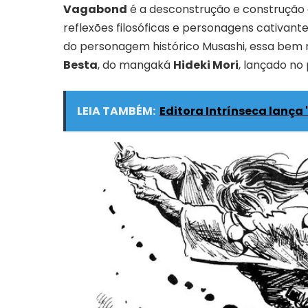
Vagabond
é a desconstrução e construção 
reflexões filosóficas e personagens cativant
do personagem histórico Musashi, essa bem m
Besta
, do mangaká
Hideki Mori
, lançado no
LEIA TAMBÉM:
Editora Intrínseca lança