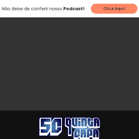
Não deixe de conferir nosso
Podcast!
Clica Aqui!