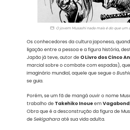
O jovem Musashi nada mais é do que um 
Os conhecedores da cultura japonesa, qua
ligação entre a pessoa e a figura história, 
Japão já teve, autor de
O Livro dos Cinco An
marcial sobre o combate com espadas), que 
imaginário mundial, aquele que segue o
Bushi
se guia.
Porém, se um fã de mangá ouvir o nome Musa
trabalho de
Takehiko Inoue
em
Vagabond
Obra que é a desconstrução da figura de M
de
Sekigahara
até sua vida adulta.