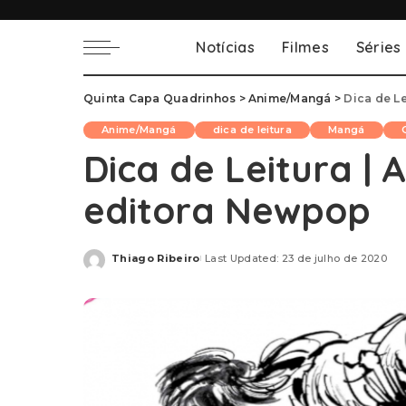
Notícias
Filmes
Séries
Quinta Capa Quadrinhos
>
Anime/Mangá
>
Dica de Le
Anime/Mangá
dica de leitura
Mangá
Dica de Leitura | A
editora Newpop
Thiago Ribeiro
Last Updated: 23 de julho de 2020
Posted
by