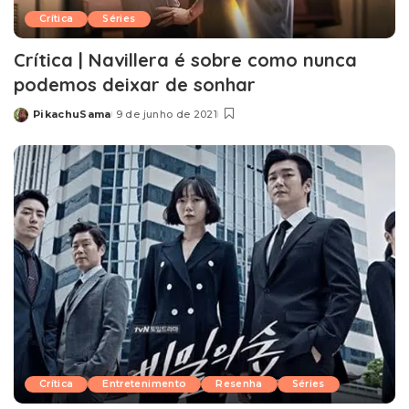
Crítica
Séries
Crítica | Navillera é sobre como nunca
podemos deixar de sonhar
PikachuSama
9 de junho de 2021
Posted
by
Crítica
Entretenimento
Resenha
Séries