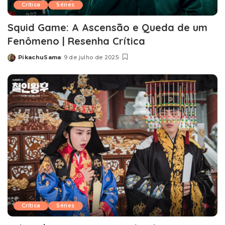
Crítica
Séries
Squid Game: A Ascensão e Queda de um
Fenômeno | Resenha Crítica
PikachuSama
9 de julho de 2025
Posted
by
Crítica
Séries