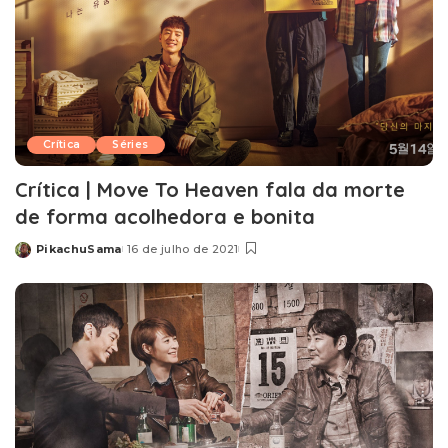
Crítica
Séries
Crítica | Move To Heaven fala da morte
de forma acolhedora e bonita
PikachuSama
16 de julho de 2021
Posted
by