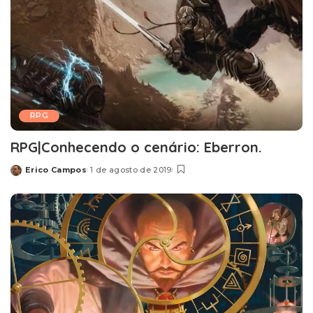
RPG
RPG|Conhecendo o cenário: Eberron.
Erico Campos
1 de agosto de 2019
Posted
by