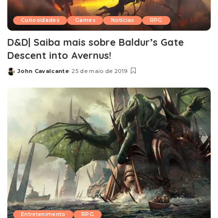
Curiosidades
Games
Notícias
RPG
D&D| Saiba mais sobre Baldur’s Gate
Descent into Avernus!
John Cavalcante
25 de maio de 2019
Posted
by
Entretenimento
RPG