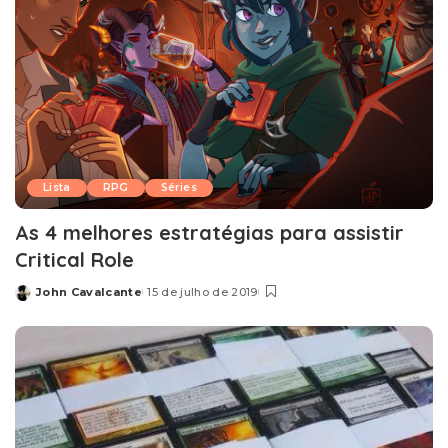
Lista
RPG
Séries
As 4 melhores estratégias para assistir
Critical Role
John Cavalcante
15 de julho de 2019
Posted
by