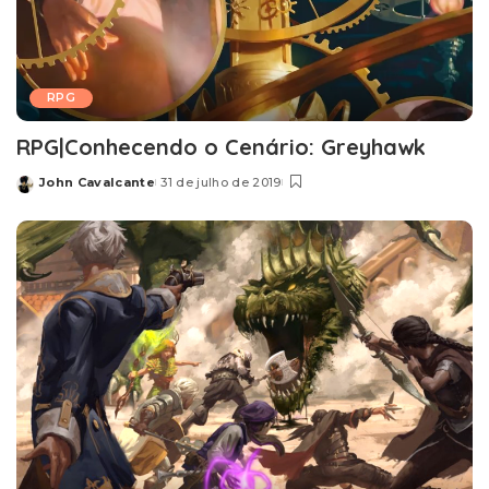
RPG
RPG|Conhecendo o Cenário: Greyhawk
John Cavalcante
31 de julho de 2019
Posted
by