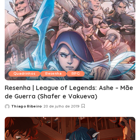
Quadrinhos
Resenha
RPG
Resenha | League of Legends: Ashe – Mãe
de Guerra (Shafer e Vakueva)
Thiago Ribeiro
20 de julho de 2019
Posted
by