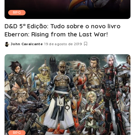
RPG
D&D 5ª Edição: Tudo sobre o novo livro
Eberron: Rising from the Last War!
John Cavalcante
19 de agosto de 2019
Posted
by
RPG